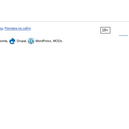
ка
,
Реклама на сайте
18+
omla,
Drupal,
WordPress, MODx.