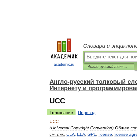
Словари и энциклоп
academic.ru
Англо-русский толковый словарь терминов и сокращений по ВТ, Интернету и программированию.
Англо-русский толковый сло
Интернету и программирова
UCC
Толкование
Перевод
UCC
(
Universal
Copyright
Convention
)
Общее
со
см
.
тж
.
CLA
,
ELA
,
GPL
,
license
,
license
agr