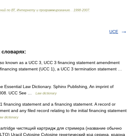
ений
по
ВТ
,
Интернету
и
программированию
.
.
1998
-
2007
.
UCE
 словарях:
lso known as a UCC 3, UCC 3 financing statement amendment
 1 financing statement (UCC 1), a UCC 3 termination statement …
ssential Law Dictionary. Sphinx Publishing, An imprint of
. 2008. UCC See …
Law dictionary
inancing statement and a financing statement. A record or
ment and any filed record relating to the initial financing statement
aw dictionary
artridge чистящий картридж для стримера (название обычно
TO) Uracil Cytosine Cytosine генетический код серина, кодона