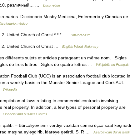
b 2.0, различный… …
Википедия
ronarios. Diccionario Mosby Medicina, Enfermería y Ciencias de
Diccionario médico
2. United Church of Christ * * * …
Universalium
 2. United Church of Christ …
English World dictionary
s différents sujets et articles partageant un même nom. Sigles
igles de trois lettres Sigles de quatre lettres …
Wikipédia en Français
tion Football Club (UCC) is an association football club located in
s on a weekly basis in the Munster Senior League and Cork AUL.
 …
Wikipedia
ilation of laws relating to commercial contracts involving
real property. In addition, a few types of personal property are
 …
Financial and business terms
alıb. – Bürcəliyev əmr verdiyi vaxtdan cəmisi üçcə saat keçmədi
araq maşına əyləşdirib, idarəyə gətirdi. S. R …
Azərbaycan dilinin izahlı