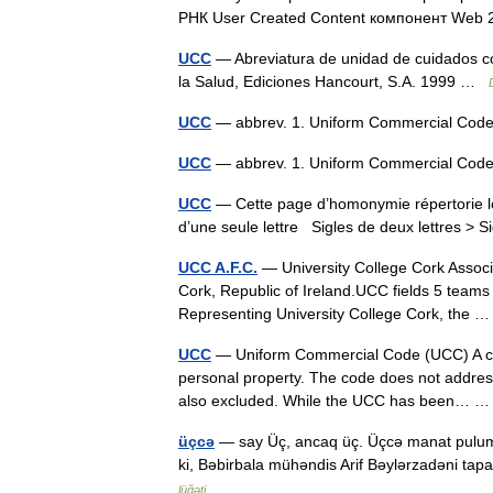
РНК User Created Content компонент We
UCC
— Abreviatura de unidad de cuidados co
la Salud, Ediciones Hancourt, S.A. 1999 …
UCC
— abbrev. 1. Uniform Commercial Code 
UCC
— abbrev. 1. Uniform Commercial Code
UCC
— Cette page d’homonymie répertorie le
d’une seule lettre Sigles de deux lettres > S
UCC A.F.C.
— University College Cork Associa
Cork, Republic of Ireland.UCC fields 5 team
Representing University College Cork, the
UCC
— Uniform Commercial Code (UCC) A comp
personal property. The code does not address 
also excluded. While the UCC has been…
üçcə
— say Üç, ancaq üç. Üçcə manat pulum q
ki, Bəbirbala mühəndis Arif Bəylərzadəni tap
lüğəti