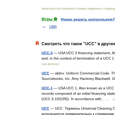
Англо
-
русский
толковый
словарь
терминов
и
сокращ
Игры ⚽
Нужно решить контрольную?
UBR
Смотреть что такое "UCC" в других
UCC-3
— USA UCC 3 financing statement, A
and, in the context of termination of a UCC
Law dictionary
UCC
— abbrv. Uniform Commercial Code. The E
Sourcebooks, Inc. Amy Hackney Blackwell
UCC-1
— USA UCC 1, Also known as a UCC 1 f
records composed of an initial financing state
(UCC § 102(39)). In accordance with… …
L
UCC
— UCC: Термины Universal Cleaning C
используется применительно к стримерам L